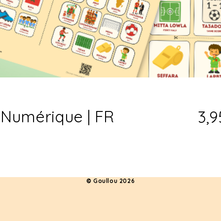
t Numérique | FR
3,9
© Goullou 2026